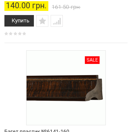
140.00 грн.
161.50 грн.
Купить
SALE
Багет пластик №6141-160