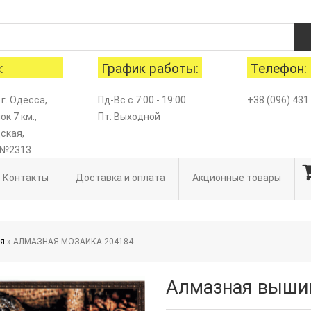
:
График работы:
Телефон:
 г. Одесса,
Пд-Вс с 7:00 - 19:00
+38 (096) 431
к 7 км.,
Пт: Выходной
ская,
 №2313
Контакты
Доставка и оплата
Акционные товары
ая
» АЛМАЗНАЯ МОЗАИКА 204184
Алмазная вышив