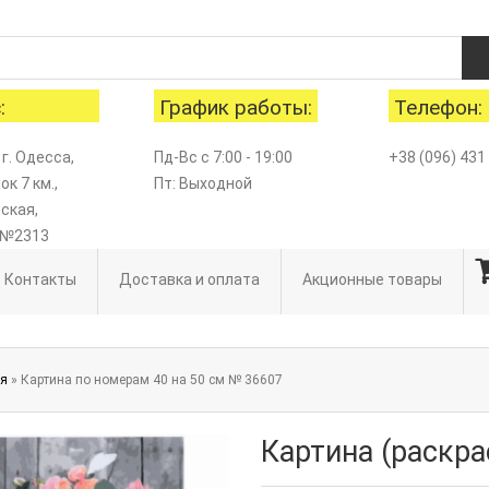
:
График работы:
Телефон:
 г. Одесса,
Пд-Вс с 7:00 - 19:00
+38 (096) 431
к 7 км.,
Пт: Выходной
ская,
 №2313
Контакты
Доставка и оплата
Акционные товары
ая
» Картина по номерам 40 на 50 см № 36607
Картина (раскр