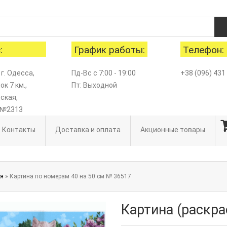
:
График работы:
Телефон:
 г. Одесса,
Пд-Вс с 7:00 - 19:00
+38 (096) 431
к 7 км.,
Пт: Выходной
ская,
 №2313
Контакты
Доставка и оплата
Акционные товары
ая
» Картина по номерам 40 на 50 см № 36517
Картина (раскр