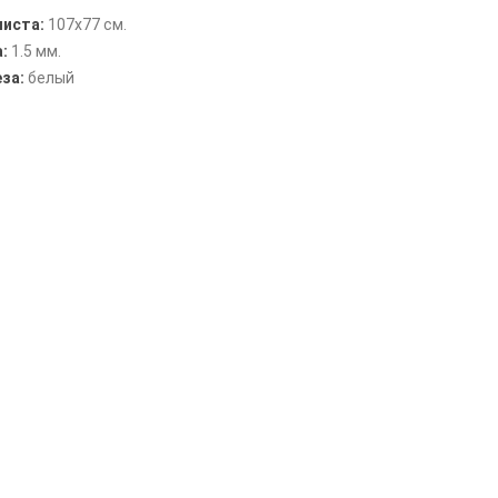
листа:
107х77 см.
а:
1.5 мм.
за:
белый