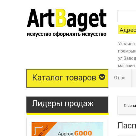
Адрес
Украина,
промрыно
ул.Завод
магазин
Каталог товаров
О нас
Лидеры продаж
Главн
Пасп