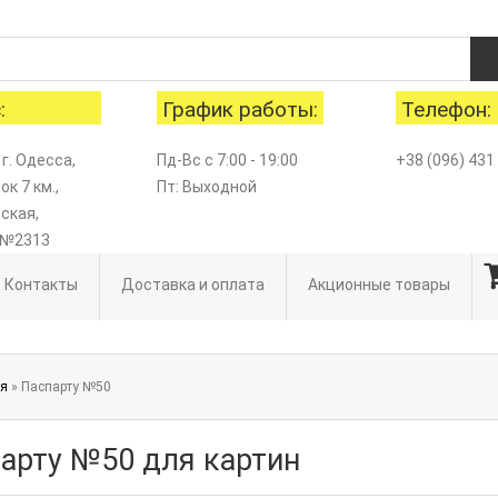
:
График работы:
Телефон:
 г. Одесса,
Пд-Вс с 7:00 - 19:00
+38 (096) 431
к 7 км.,
Пт: Выходной
ская,
 №2313
Контакты
Доставка и оплата
Акционные товары
ая
» Паспарту №50
арту №50 для картин