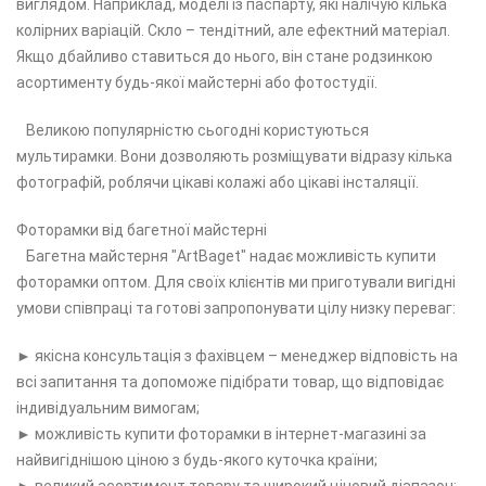
виглядом. Наприклад, моделі із паспарту, які налічую кілька
колірних варіацій. Скло – тендітний, але ефектний матеріал.
Якщо дбайливо ставиться до нього, він стане родзинкою
асортименту будь-якої майстерні або фотостудії.
Великою популярністю сьогодні користуються
мультирамки. Вони дозволяють розміщувати відразу кілька
фотографій, роблячи цікаві колажі або цікаві інсталяції.
Фоторамки від багетної майстерні
Багетна майстерня "ArtBaget" надає можливість купити
фоторамки оптом. Для своїх клієнтів ми приготували вигідні
умови співпраці та готові запропонувати цілу низку переваг:
► якісна консультація з фахівцем – менеджер відповість на
всі запитання та допоможе підібрати товар, що відповідає
індивідуальним вимогам;
► можливість купити фоторамки в інтернет-магазині за
найвигіднішою ціною з будь-якого куточка країни;
► великий асортимент товару та широкий ціновий діапазон;