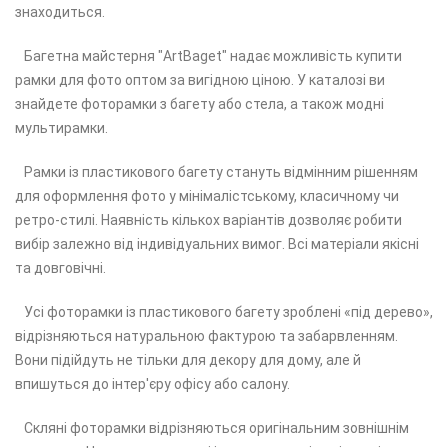
знаходиться.
Багетна майстерня "ArtBaget" надає можливість купити
рамки для фото оптом за вигідною ціною. У каталозі ви
знайдете фоторамки з багету або стела, а також модні
мультирамки.
Рамки із пластикового багету стануть відмінним рішенням
для оформлення фото у мінімалістському, класичному чи
ретро-стилі. Наявність кількох варіантів дозволяє робити
вибір залежно від індивідуальних вимог. Всі матеріали якісні
та довговічні.
Усі фоторамки із пластикового багету зроблені «під дерево»,
відрізняються натуральною фактурою та забарвленням.
Вони підійдуть не тільки для декору для дому, але й
впишуться до інтер'єру офісу або салону.
Скляні фоторамки відрізняються оригінальним зовнішнім