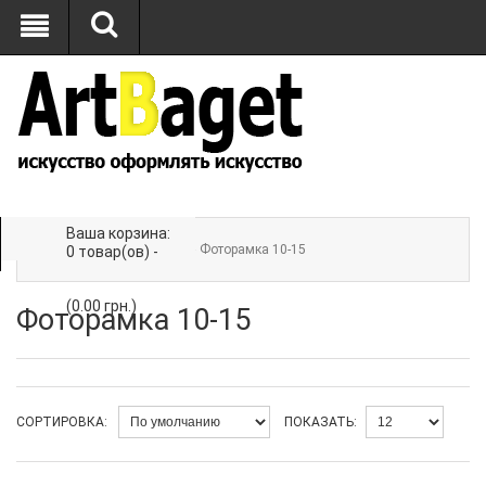
Ваша корзина:
Главная
»
ФОТОРАМКИ
» Фоторамка 10-15
0 товар(ов) -
(0.00 грн.)
Фоторамка 10-15
СОРТИРОВКА:
ПОКАЗАТЬ: