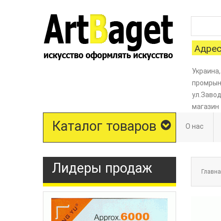
Адрес
Украина,
промрыно
ул.Завод
магазин
Каталог товаров
О нас
Лидеры продаж
Главн