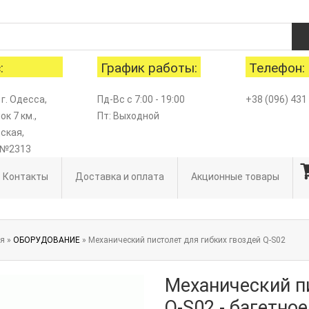
:
График работы:
Телефон:
 г. Одесса,
Пд-Вс с 7:00 - 19:00
+38 (096) 431
к 7 км.,
Пт: Выходной
ская,
 №2313
Контакты
Доставка и оплата
Акционные товары
ая
»
ОБОРУДОВАНИЕ
» Механический пистолет для гибких гвоздей Q-S02
Механический п
Q-S02 - багетно