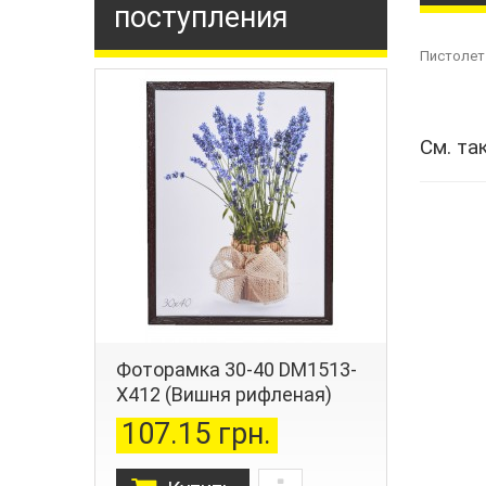
поступления
Пистолет 
См. та
Фоторамка 30-40 DM1513-
X412 (Вишня рифленая)
107.15 грн.