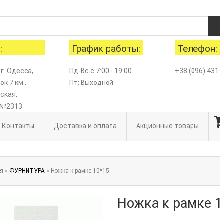
:
График работы:
Телефон:
 г. Одесса,
Пд-Вс с 7:00 - 19:00
+38 (096) 431
к 7 км.,
Пт: Выходной
ская,
 №2313
Контакты
Доставка и оплата
Акционные товары
ая
»
ФУРНИТУРА
» Ножка к рамке 10*15
Ножка к рамке 