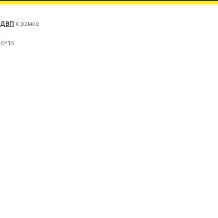
ДВП
к рамке
0*15