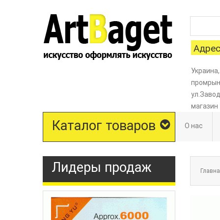
Адрес
Украина,
промрыно
ул.Завод
магазин
Каталог товаров
О нас
Лидеры продаж
Главн